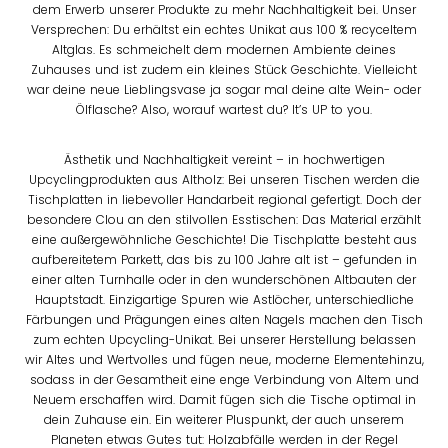
dem Erwerb unserer Produkte zu mehr Nachhaltigkeit bei. Unser
Versprechen: Du erhältst ein echtes Unikat aus 100 % recyceltem
Altglas. Es schmeichelt dem modernen Ambiente deines
Zuhauses und ist zudem ein kleines Stück Geschichte. Vielleicht
war deine neue Lieblingsvase ja sogar mal deine alte Wein- oder
Ölflasche? Also, worauf wartest du? It’s UP to you.
Ästhetik und Nachhaltigkeit vereint – in hochwertigen
Upcyclingprodukten aus Altholz: Bei unseren Tischen werden die
Tischplatten in liebevoller Handarbeit regional gefertigt. Doch der
besondere Clou an den stilvollen Esstischen: Das Material erzählt
eine außergewöhnliche Geschichte! Die Tischplatte besteht aus
aufbereitetem Parkett, das bis zu 100 Jahre alt ist – gefunden in
einer alten Turnhalle oder in den wunderschönen Altbauten der
Hauptstadt. Einzigartige Spuren wie Astlöcher, unterschiedliche
Färbungen und Prägungen eines alten Nagels machen den Tisch
zum echten Upcycling-Unikat. Bei unserer Herstellung belassen
wir Altes und Wertvolles und fügen neue, moderne Elementehinzu,
sodass in der Gesamtheit eine enge Verbindung von Altem und
Neuem erschaffen wird. Damit fügen sich die Tische optimal in
dein Zuhause ein. Ein weiterer Pluspunkt, der auch unserem
Planeten etwas Gutes tut: Holzabfälle werden in der Regel